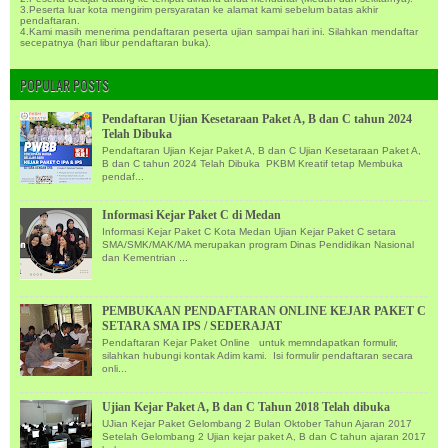
3.Peserta luar kota mengirim persyaratan ke alamat kami sebelum batas akhir
pendaftaran.
4.Kami masih menerima pendaftaran peserta ujian sampai hari ini. Silahkan mendaftar
secepatnya (hari libur pendaftaran buka).
POPULAR POSTS
Pendaftaran Ujian Kesetaraan Paket A, B dan C tahun 2024
Telah Dibuka
Pendaftaran Ujian Kejar Paket A, B dan C Ujian Kesetaraan Paket A,
B dan C tahun 2024 Telah Dibuka PKBM Kreatif tetap Membuka
pendaf...
Informasi Kejar Paket C di Medan
Informasi Kejar Paket C Kota Medan Ujian Kejar Paket C setara
SMA/SMK/MAK/MA merupakan program Dinas Pendidikan Nasional
dan Kementrian ...
PEMBUKAAN PENDAFTARAN ONLINE KEJAR PAKET C
SETARA SMA IPS / SEDERAJAT
Pendaftaran Kejar Paket Online untuk memndapatkan formulir,
silahkan hubungi kontak Adim kami. Isi formulir pendaftaran secara
onli...
Ujian Kejar Paket A, B dan C Tahun 2018 Telah dibuka
UJian Kejar Paket Gelombang 2 Bulan Oktober Tahun Ajaran 2017
Setelah Gelombang 2 Ujian kejar paket A, B dan C tahun ajaran 2017