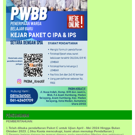
PENGUMUMAN
PEMBERITAHUAN:
1.
Telah dibuka pendaftaran Paket C untuk Ujian April - Mei 2024 Hingga Bulan
Oktober 2023. ( Jika Kuota mencukupi, kami akan menutup Pendaftaran )
2.Peserta belajar datang ke tempat dimana anda mendaftar (Medan dan sekitarnya).