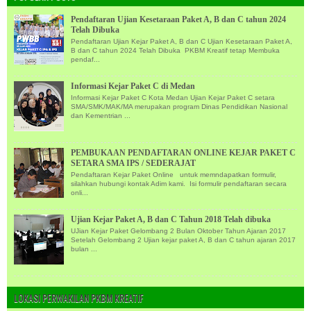
Pendaftaran Ujian Kesetaraan Paket A, B dan C tahun 2024
Telah Dibuka
Pendaftaran Ujian Kejar Paket A, B dan C Ujian Kesetaraan Paket A,
B dan C tahun 2024 Telah Dibuka PKBM Kreatif tetap Membuka
pendaf...
Informasi Kejar Paket C di Medan
Informasi Kejar Paket C Kota Medan Ujian Kejar Paket C setara
SMA/SMK/MAK/MA merupakan program Dinas Pendidikan Nasional
dan Kementrian ...
PEMBUKAAN PENDAFTARAN ONLINE KEJAR PAKET C
SETARA SMA IPS / SEDERAJAT
Pendaftaran Kejar Paket Online untuk memndapatkan formulir,
silahkan hubungi kontak Adim kami. Isi formulir pendaftaran secara
onli...
Ujian Kejar Paket A, B dan C Tahun 2018 Telah dibuka
UJian Kejar Paket Gelombang 2 Bulan Oktober Tahun Ajaran 2017
Setelah Gelombang 2 Ujian kejar paket A, B dan C tahun ajaran 2017
bulan ...
LOKASI PERWAKILAN PKBM KREATIF