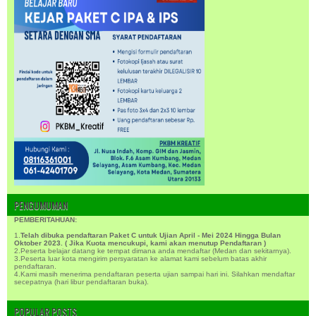
PENGUMUMAN
PEMBERITAHUAN:
1.
Telah dibuka pendaftaran Paket C untuk Ujian April - Mei 2024 Hingga Bulan
Oktober 2023. ( Jika Kuota mencukupi, kami akan menutup Pendaftaran )
2.Peserta belajar datang ke tempat dimana anda mendaftar (Medan dan sekitarnya).
3.Peserta luar kota mengirim persyaratan ke alamat kami sebelum batas akhir
pendaftaran.
4.Kami masih menerima pendaftaran peserta ujian sampai hari ini. Silahkan mendaftar
secepatnya (hari libur pendaftaran buka).
POPULAR POSTS