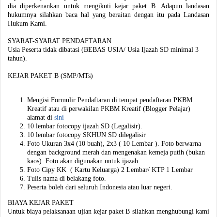
dia diperkenankan untuk mengikuti kejar paket B. Adapun landasan
hukumnya silahkan baca hal yang beraitan dengan itu pada Landasan
Hukum Kami.
SYARAT-SYARAT PENDAFTARAN
Usia Peserta tidak dibatasi (BEBAS USIA/ Usia Ijazah SD minimal 3
tahun).
KEJAR PAKET B (SMP/MTs)
Mengisi Formulir Pendaftaran di tempat pendaftaran PKBM
Kreatif atau di perwakilan PKBM Kreatif (Blogger Pelajar)
alamat di
sini
10 lembar fotocopy ijazah SD (Legalisir).
10 lembar fotocopy SKHUN SD dilegalisir
Foto Ukuran 3x4 (10 buah), 2x3 ( 10 Lembar ). Foto berwarna
dengan background merah dan mengenakan kemeja putih (bukan
kaos). Foto akan digunakan untuk ijazah.
Foto Cipy KK ( Kartu Keluarga) 2 Lembar/ KTP 1 Lembar
Tulis nama di belakang foto.
Peserta boleh dari seluruh Indonesia atau luar negeri.
BIAYA KEJAR PAKET
Untuk biaya pelaksanaan ujian kejar paket B silahkan menghubungi kami