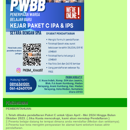
PENGUMUMAN
PEMBERITAHUAN:
1.
Telah dibuka pendaftaran Paket C untuk Ujian April - Mei 2024 Hingga Bulan
Oktober 2023. ( Jika Kuota mencukupi, kami akan menutup Pendaftaran )
2.Peserta belajar datang ke tempat dimana anda mendaftar (Medan dan sekitarnya).
3.Peserta luar kota mengirim persyaratan ke alamat kami sebelum batas akhir
pendaftaran.